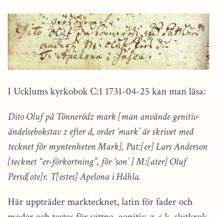
I Ucklums kyrkobok C:1 1731-04-25 kan man läsa:
Dito Oluf på Tönnerödz mark [man använde genitiv-
ändelsebokstav z efter d, ordet ‘mark’ är skrivet med
tecknet för myntenheten Mark], Pat:[er] Lars Anderson
[tecknet “er-förkortning”, för ‘son’ ] M:[ater] Oluf
Persd[ote]r. T[estes] Apelona i Håhla.
Här uppträder marktecknet, latin för fader och
moder och testes för vittne, genitiv-z, s.k. slutkrok