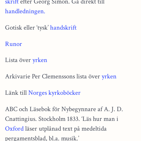
skrift
efter Georg Simon. Gå direkt till
handledningen.
Gotisk eller ‘tysk’
handskrift
Runor
Lista över
yrken
Arkivarie Per Clemenssons lista över
yrken
Länk till
Norges kyrkoböcker
ABC och Läsebok för Nybegynnare af A. J. D.
Cnattingius. Stockholm 1833. ‘Läs hur man i
Oxford
läser utplånad text på medeltida
pergamentsblad, bl.a. musik.’