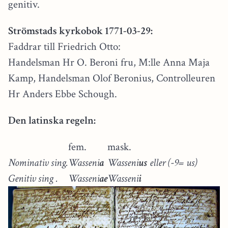
genitiv.
Strömstads kyrkobok 1771-03-29:
Faddrar till Friedrich Otto:
Handelsman Hr O. Beroni fru, M:lle Anna Maja
Kamp, Handelsman Olof Beronius, Controlleuren
Hr Anders Ebbe Schough.
Den latinska regeln:
fem.
mask.
Nominativ sing.
Wasseni
a
Wasseni
us
eller (-9= us)
Genitiv sing .
Wasseni
ae
Wasseni
i