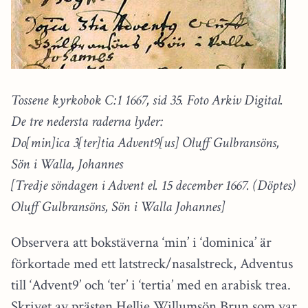
Tossene kyrkobok C:1 1667, sid 35. Foto Arkiv Digital.
De tre nedersta raderna lyder:
Do[min]ica 3[ter]tia Advent9[us] Oluff Gulbransöns,
Sön i Walla, Johannes
[Tredje söndagen i Advent el. 15 december 1667. (Döptes)
Oluff Gulbransöns, Sön i Walla Johannes]
Observera att bokstäverna ‘min’ i ‘dominica’ är
förkortade med ett latstreck/nasalstreck, Adventus
till ‘Advent9’ och ‘ter’ i ‘tertia’ med en arabisk trea.
Skrivet av prästen Hellie Willumsön Brun som var