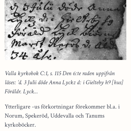
Valla kyrkobok C:1, s. 115 Den 6:te raden uppifrån
läses: ‘d. 3 Julii döde Anna Lyckz d: i Gielteby h9 [hus]
Föräldr. Lyck…
Ytterligare -us förkortningar förekommer bl.a. i
Norum, Spekeröd, Uddevalla och Tanums
kyrkoböcker.