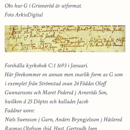
Obs hur G i Grinneröd är utformat.
Foto ArkivDigital
Forshälla kyrkobok C:1 1693 i Januari.
Här förekommer en annan men snarlik form av G som
i exemplet från Strömstad ovan 24 Föddes Oloff
Gunnarssons och Maret Pedersd j Arneröds Son,
hwilken d 25 Döptes och kallades Jacob
Faddrar woro:
Niels Swensson j Garn, Anders Bryngjelsson j Häslered
Rasmus Olofsson jbid. Hust. Gertrudh Joen